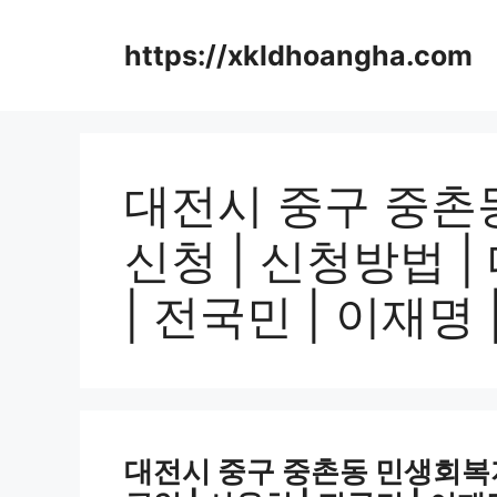
컨
텐
https://xkldhoangha.com
츠
로
건
너
뛰
대전시 중구 중촌
기
신청 | 신청방법 |
| 전국민 | 이재명 |
대전시 중구 중촌동 민생회복지원