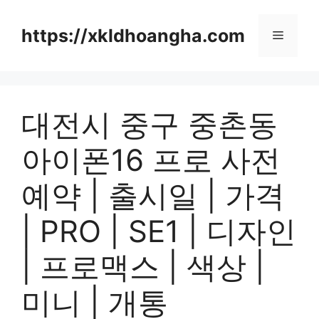
컨
텐
https://xkldhoangha.com
메
츠
로
뉴
건
너
대전시 중구 중촌동
뛰
기
아이폰16 프로 사전
예약 | 출시일 | 가격
| PRO | SE1 | 디자인
| 프로맥스 | 색상 |
미니 | 개통