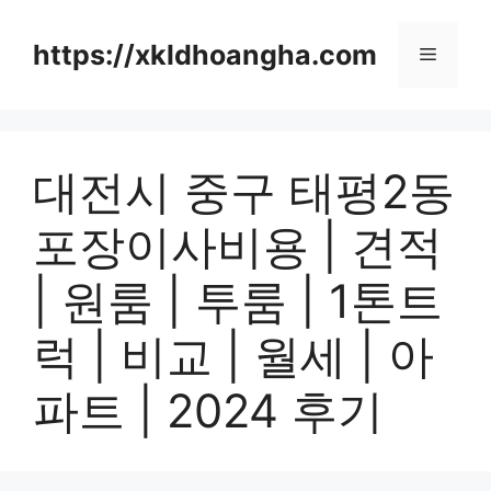
컨
텐
https://xkldhoangha.com
메
츠
로
뉴
건
너
대전시 중구 태평2동
뛰
기
포장이사비용 | 견적
| 원룸 | 투룸 | 1톤트
럭 | 비교 | 월세 | 아
파트 | 2024 후기