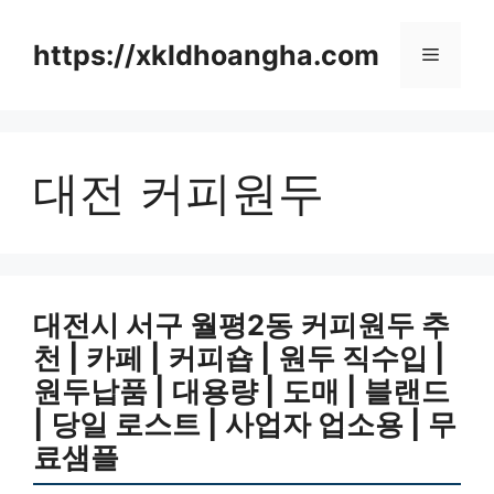
컨
텐
https://xkldhoangha.com
메
츠
로
뉴
건
너
대전 커피원두
뛰
기
대전시 서구 월평2동 커피원두 추
천 | 카페 | 커피숍 | 원두 직수입 |
원두납품 | 대용량 | 도매 | 블랜드
| 당일 로스트 | 사업자 업소용 | 무
료샘플