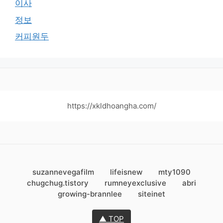
이사
정보
커피원두
https://xkldhoangha.com/
suzannevegafilm
lifeisnew
mty1090
chugchug.tistory
rumneyexclusive
abri
growing-brannlee
siteinet
▲ TOP