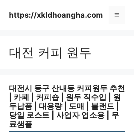
컨
텐
https://xkldhoangha.com
메
츠
로
뉴
건
너
대전 커피 원두
뛰
기
대전시 동구 산내동 커피원두 추천
| 카페 | 커피숍 | 원두 직수입 | 원
두납품 | 대용량 | 도매 | 블랜드 |
당일 로스트 | 사업자 업소용 | 무
료샘플