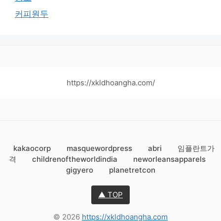
커피원두
https://xkldhoangha.com/
kakaocorp
masquewordpress
abri
임플란트가
격
childrenoftheworldindia
neworleansapparels
gigyero
planetretcon
▲ TOP
© 2026
https://xkldhoangha.com