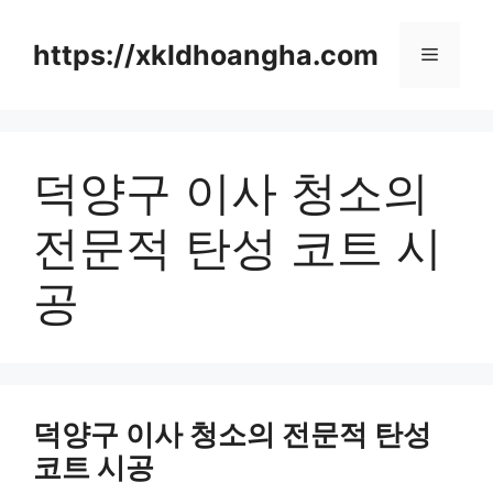
컨
텐
https://xkldhoangha.com
메
츠
로
뉴
건
너
덕양구 이사 청소의
뛰
기
전문적 탄성 코트 시
공
덕양구 이사 청소의 전문적 탄성
코트 시공