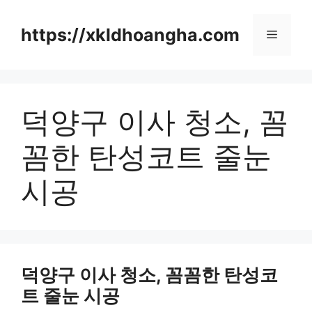
컨
텐
https://xkldhoangha.com
메
츠
로
뉴
건
너
덕양구 이사 청소, 꼼
뛰
기
꼼한 탄성코트 줄눈
시공
덕양구 이사 청소, 꼼꼼한 탄성코
트 줄눈 시공