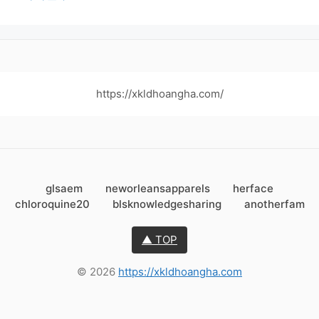
https://xkldhoangha.com/
glsaem
neworleansapparels
herface
chloroquine20
blsknowledgesharing
anotherfam
▲ TOP
© 2026
https://xkldhoangha.com