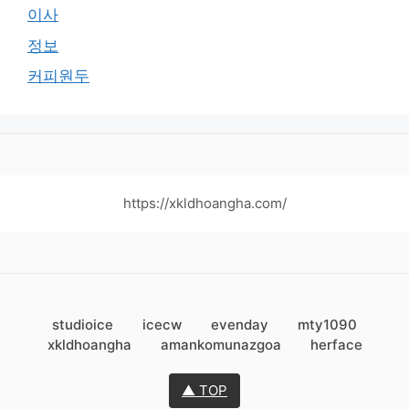
이사
정보
커피원두
https://xkldhoangha.com/
studioice
icecw
evenday
mty1090
xkldhoangha
amankomunazgoa
herface
▲ TOP