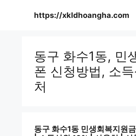
컨
텐
https://xkldhoangha.com
츠
로
건
너
뛰
동구 화수1동, 
기
폰 신청방법, 소득상
처
동구 화수1동 민생회복지원금 