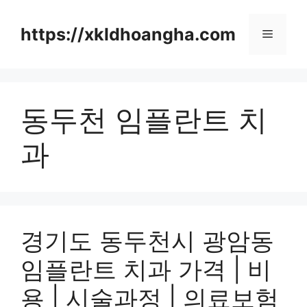
컨
텐
https://xkldhoangha.com
메
츠
로
뉴
건
너
동두천 임플란트 치
뛰
기
과
경기도 동두천시 광암동
임플란트 치과 가격 | 비
용 | 시술과정 | 의료보험