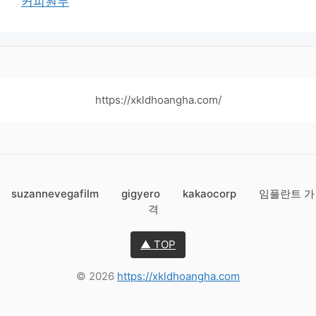
커피원두
https://xkldhoangha.com/
suzannevegafilm
gigyero
kakaocorp
임플란트 가
격
▲ TOP
© 2026
https://xkldhoangha.com