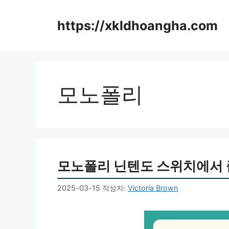
컨
텐
https://xkldhoangha.com
츠
로
건
너
뛰
모노폴리
기
모노폴리 닌텐도 스위치에서
2025-03-15
작성자:
Victoria Brown