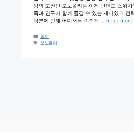
임의 고전인 모노폴리는 이제 닌텐도 스위치에
족과 친구가 함께 즐길 수 있는 재미있고 전
덕분에 언제 어디서든 손쉽게 …
Read more
카
정보
테
태
모노폴리
고
그
리