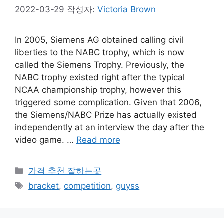
2022-03-29
작성자:
Victoria Brown
In 2005, Siemens AG obtained calling civil
liberties to the NABC trophy, which is now
called the Siemens Trophy. Previously, the
NABC trophy existed right after the typical
NCAA championship trophy, however this
triggered some complication. Given that 2006,
the Siemens/NABC Prize has actually existed
independently at an interview the day after the
video game. …
Read more
카
가격 추천 잘하는곳
테
태
bracket
,
competition
,
guyss
고
그
리