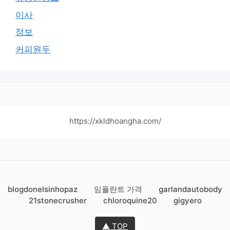
이사
정보
커피원두
https://xkldhoangha.com/
blogdonelsinhopaz
임플란트 가격
garlandautobody
21stonecrusher
chloroquine20
gigyero
▲ TOP