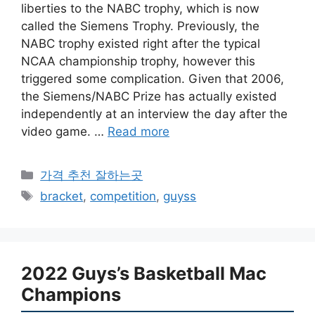
liberties to the NABC trophy, which is now
called the Siemens Trophy. Previously, the
NABC trophy existed right after the typical
NCAA championship trophy, however this
triggered some complication. Given that 2006,
the Siemens/NABC Prize has actually existed
independently at an interview the day after the
video game. …
Read more
카
가격 추천 잘하는곳
테
태
bracket
,
competition
,
guyss
고
그
리
2022 Guys’s Basketball Mac
Champions