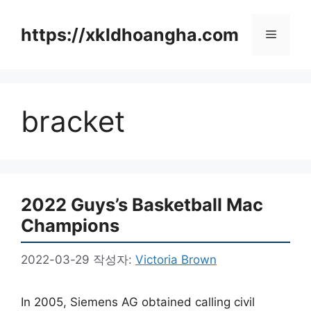
컨
텐
https://xkldhoangha.com
메
츠
로
뉴
건
너
bracket
뛰
기
2022 Guys’s Basketball Mac
Champions
2022-03-29
작성자:
Victoria Brown
In 2005, Siemens AG obtained calling civil