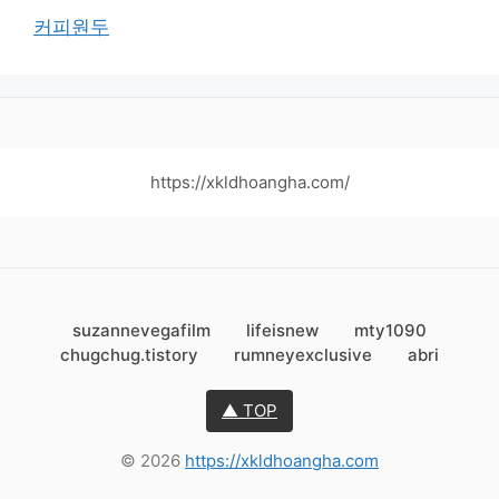
커피원두
https://xkldhoangha.com/
suzannevegafilm
lifeisnew
mty1090
chugchug.tistory
rumneyexclusive
abri
▲ TOP
© 2026
https://xkldhoangha.com