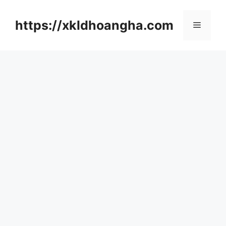
컨
텐
https://xkldhoangha.com
메
츠
로
뉴
건
너
뛰
기