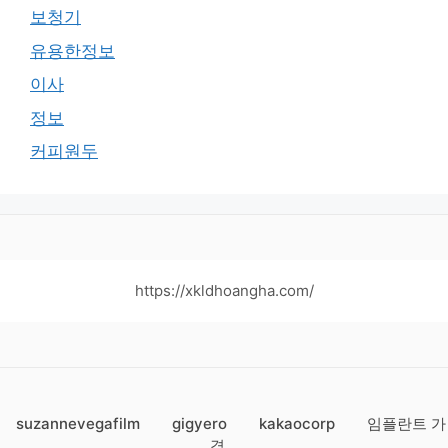
보청기
유용한정보
이사
정보
커피원두
https://xkldhoangha.com/
suzannevegafilm
gigyero
kakaocorp
임플란트 가
격