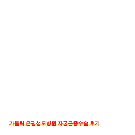
가톨릭 은평성모병원 자궁근종수술 후기