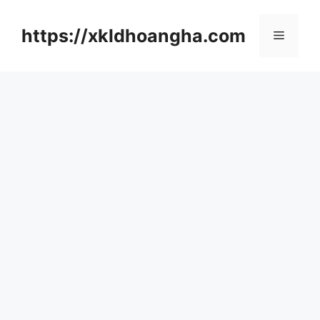
컨
텐
https://xkldhoangha.com
메
츠
로
뉴
건
너
뛰
기