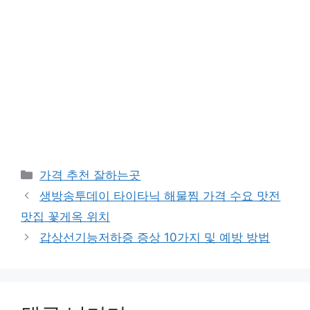
카
가격 추천 잘하는곳
테
생방송투데이 타이타닉 해물찜 가격 수요 맛전
고
맛집 꽃게옥 위치
리
갑상선기능저하증 증상 10가지 및 예방 방법