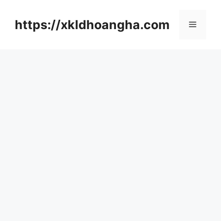
컨
텐
https://xkldhoangha.com
메
츠
로
뉴
건
너
뛰
기