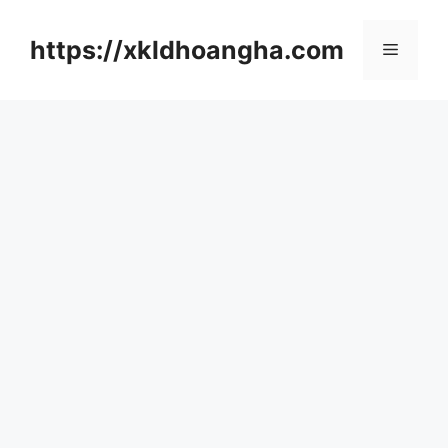
컨
텐
https://xkldhoangha.com
메
츠
로
뉴
건
너
뛰
기