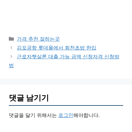
카
가격 추천 잘하는곳
테
김포공항 롯데몰에서 회천초밥 한입
고
근로자햇살론 대출 가능 금액 신청자격 신청방
리
법
댓글 남기기
댓글을 달기 위해서는
로그인
해야합니다.