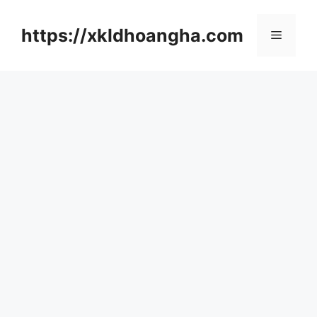
컨
텐
https://xkldhoangha.com
메
츠
로
뉴
건
너
뛰
기