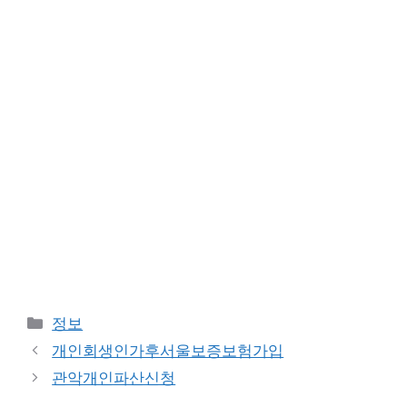
카
정보
테
개인회생인가후서울보증보험가입
고
관악개인파산신청
리