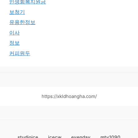
민생회복지원금
보청기
유용한정보
이사
정보
커피원두
https://xkldhoangha.com/
studioice
icecw
evenday
mty1090