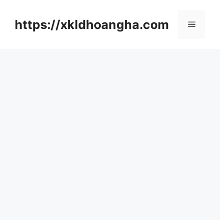
컨
텐
https://xkldhoangha.com
메
츠
로
뉴
건
너
뛰
기