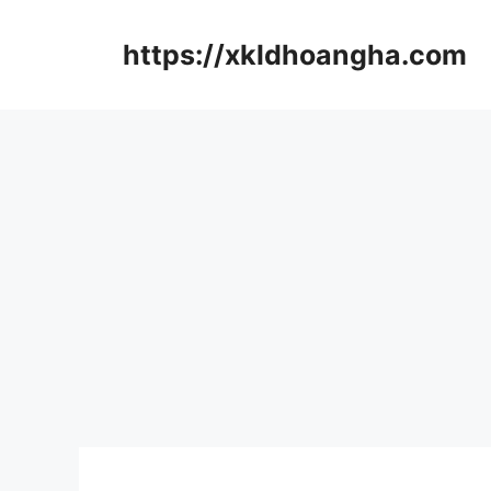
컨
텐
https://xkldhoangha.com
츠
로
건
너
뛰
기