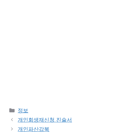
카
정보
테
개인회생재신청 진술서
고
개인파산강북
리