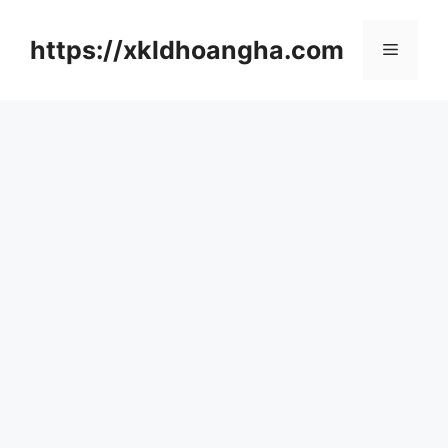
컨
텐
https://xkldhoangha.com
메
츠
로
뉴
건
너
뛰
기