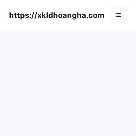
컨
텐
https://xkldhoangha.com
메
츠
로
뉴
건
너
뛰
기