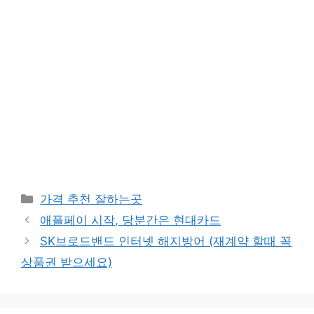
카
가격 추천 잘하는곳
테
애플페이 시작, 당분간은 현대카드
고
SK브로드밴드 인터넷 해지방어 (재계약 할때 꼭
리
상품권 받으세요)