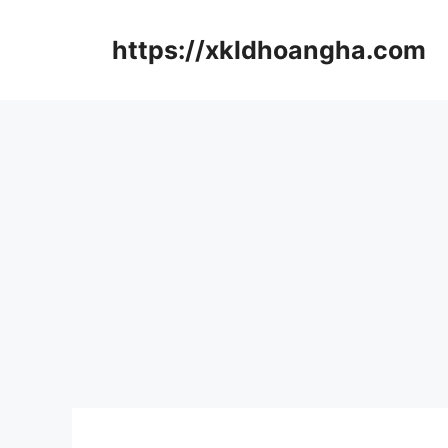
컨
텐
https://xkldhoangha.com
츠
로
건
너
뛰
기