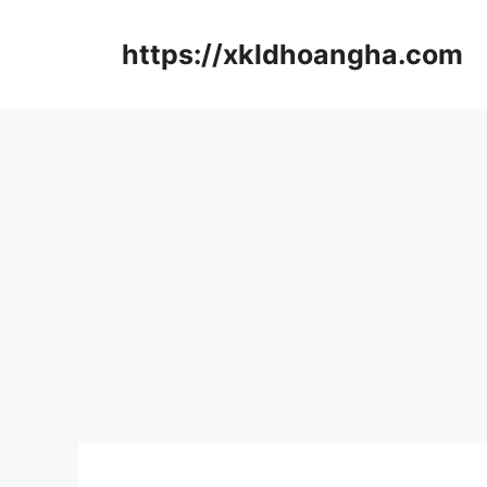
컨
텐
https://xkldhoangha.com
츠
로
건
너
뛰
기