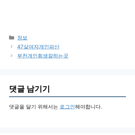
카
정보
테
47살여자개인파산
고
부천개인회생잘하는곳
리
댓글 남기기
댓글을 달기 위해서는
로그인
해야합니다.