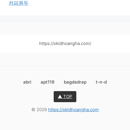
커피원두
https://xkldhoangha.com/
abri
apt119
bagdadrap
t-n-d
▲ TOP
© 2026
https://xkldhoangha.com