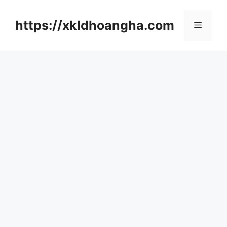
컨
텐
https://xkldhoangha.com
메
츠
로
뉴
건
너
뛰
기