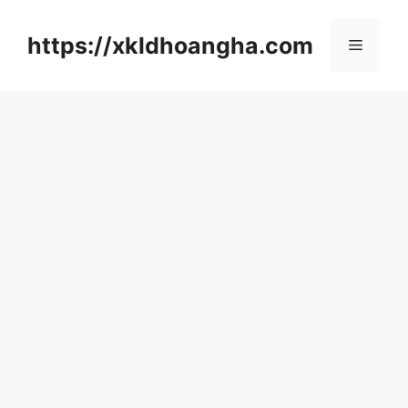
컨
텐
https://xkldhoangha.com
메
츠
로
뉴
건
너
뛰
기