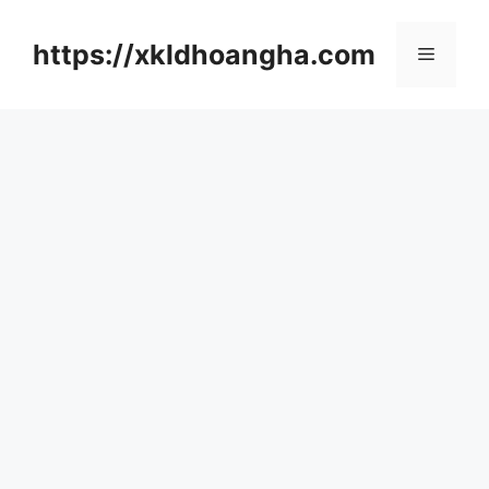
컨
텐
https://xkldhoangha.com
메
츠
로
뉴
건
너
뛰
기