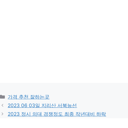
카
가격 추천 잘하는곳
테
2023 06 03일 지리산 서북능선
고
2023 정시 의대 경쟁정도 최종 작년대비 하락
리