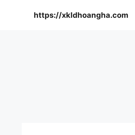
컨
텐
https://xkldhoangha.com
츠
로
건
너
뛰
기