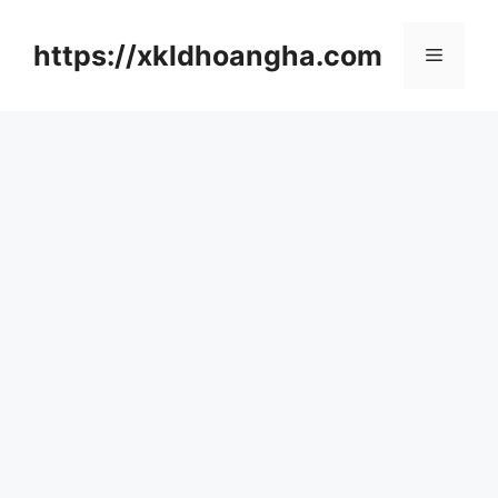
컨
텐
https://xkldhoangha.com
메
츠
로
뉴
건
너
뛰
기