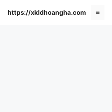
컨
텐
https://xkldhoangha.com
메
츠
로
뉴
건
너
뛰
기