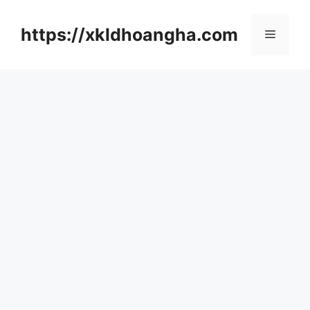
컨
텐
https://xkldhoangha.com
메
츠
로
뉴
건
너
뛰
기