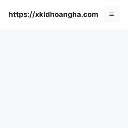
컨
텐
https://xkldhoangha.com
메
츠
로
뉴
건
너
뛰
기