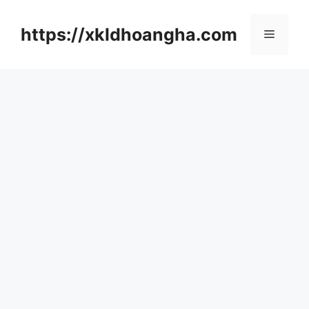
컨
텐
https://xkldhoangha.com
메
츠
로
뉴
건
너
뛰
기