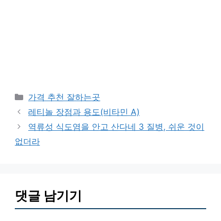
카
가격 추천 잘하는곳
테
레티놀 장점과 용도(비타민 A)
고
역류성 식도염을 안고 산다네 3 질병, 쉬운 것이
리
없더라
댓글 남기기