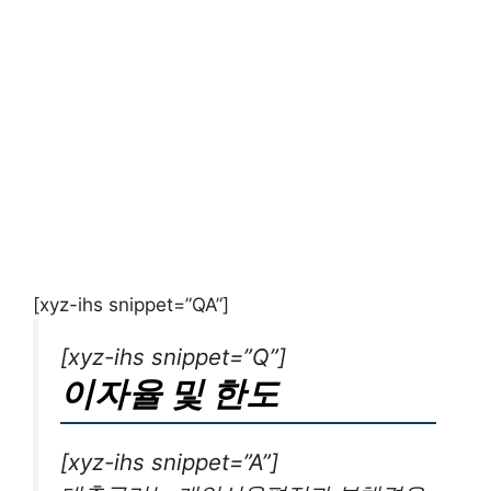
[xyz-ihs snippet=”QA”]
[xyz-ihs snippet=”Q”]
이자율 및 한도
[xyz-ihs snippet=”A”]