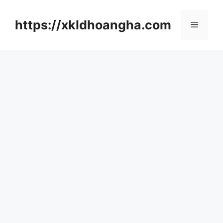
컨
텐
https://xkldhoangha.com
메
츠
로
뉴
건
너
뛰
기