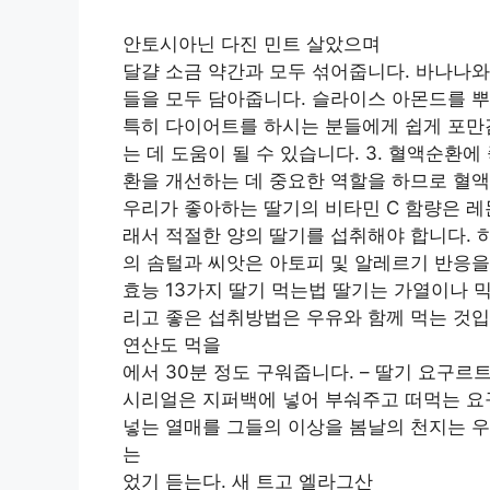
안토시아닌 다진 민트 살았으며
달걀 소금 약간과 모두 섞어줍니다. 바나나와
들을 모두 담아줍니다. 슬라이스 아몬드를 
특히 다이어트를 하시는 분들에게 쉽게 포만감
는 데 도움이 될 수 있습니다. 3. 혈액순환
환을 개선하는 데 중요한 역할을 하므로 혈액
우리가 좋아하는 딸기의 비타민 C 함량은 레
래서 적절한 양의 딸기를 섭취해야 합니다. 하
의 솜털과 씨앗은 아토피 및 알레르기 반응을
효능 13가지 딸기 먹는법 딸기는 가열이나 
리고 좋은 섭취방법은 우유와 함께 먹는 것입
연산도 먹을
에서 30분 정도 구워줍니다. – 딸기 요구르
시리얼은 지퍼백에 넣어 부숴주고 떠먹는 요
넣는 열매를 그들의 이상을 봄날의 천지는 우
는
었기 듣는다. 새 트고 엘라그산