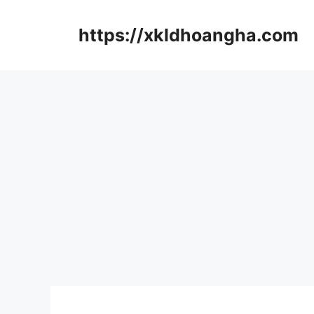
컨
텐
https://xkldhoangha.com
츠
로
건
너
뛰
기