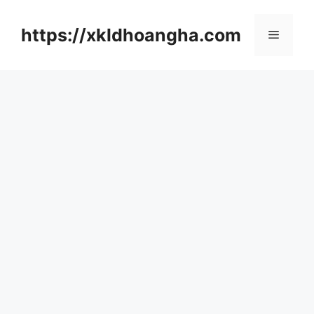
컨
텐
https://xkldhoangha.com
메
츠
로
뉴
건
너
뛰
기