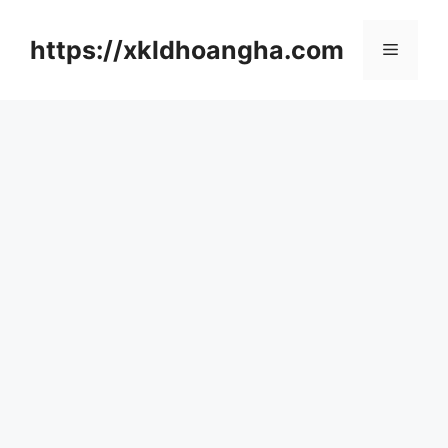
컨
텐
https://xkldhoangha.com
메
츠
로
뉴
건
너
뛰
기