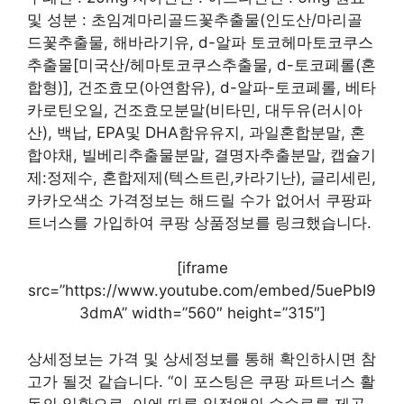
및 성분 : 초임계마리골드꽃추출물(인도산/마리골
드꽃추출물, 해바라기유, d-알파 토코헤마토코쿠스
추출물[미국산/헤마토코쿠스추출물, d-토코페롤(혼
합형)], 건조효모(아연함유), d-알파-토코페롤, 베타
카로틴오일, 건조효모분말(비타민, 대두유(러시아
산), 백납, EPA및 DHA함유유지, 과일혼합분말, 혼
합야채, 빌베리추출물분말, 결명자추출분말, 캡슐기
제:정제수, 혼합제제(텍스트린,카라기난), 글리세린,
카카오색소 가격정보는 해드릴 수가 없어서 쿠팡파
트너스를 가입하여 쿠팡 상품정보를 링크했습니다.
[iframe
src=”https://www.youtube.com/embed/5uePbI9
3dmA” width=”560″ height=”315″]
상세정보는 가격 및 상세정보를 통해 확인하시면 참
고가 될것 같습니다. “이 포스팅은 쿠팡 파트너스 활
동의 일환으로, 이에 따른 일정액의 수수료를 제공