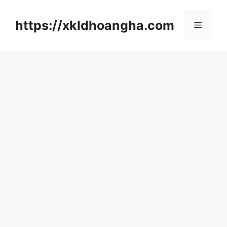
컨
텐
https://xkldhoangha.com
메
츠
로
뉴
건
너
뛰
기