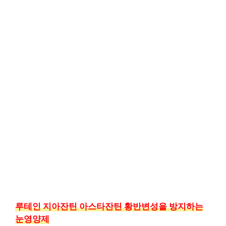
루테인 지아잔틴 아스타잔틴 황반변성을 방지하는
눈영양제