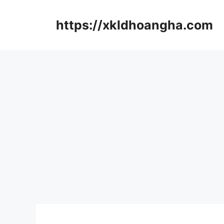
컨
텐
https://xkldhoangha.com
츠
로
건
너
뛰
기