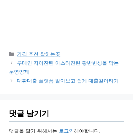
카
가격 추천 잘하는곳
테
루테인 지아잔틴 아스타잔틴 황반변성을 막는
고
눈영양제
리
대환대출 플랫폼 알아보고 쉽게 대출갈아타기
댓글 남기기
댓글을 달기 위해서는
로그인
해야합니다.