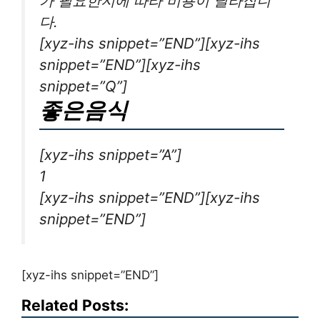
가 필요한지에 따라 비용이 달라집니
다.
[xyz-ihs snippet=”END”][xyz-ihs
snippet=”END”][xyz-ihs
snippet=”Q”]
좋은음식
[xyz-ihs snippet=”A”]
1
[xyz-ihs snippet=”END”][xyz-ihs
snippet=”END”]
[xyz-ihs snippet=”END”]
Related Posts: