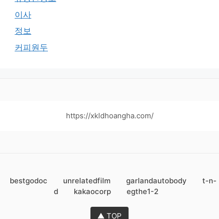
이사
정보
커피원두
https://xkldhoangha.com/
bestgodoc
unrelatedfilm
garlandautobody
t-n-
d
kakaocorp
egthe1-2
▲ TOP