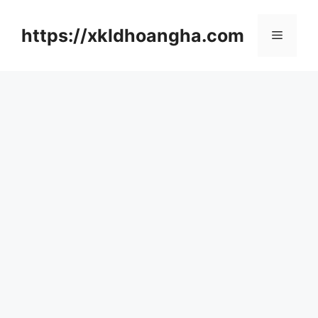
컨
텐
https://xkldhoangha.com
메
츠
로
뉴
건
너
뛰
기