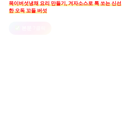
목이버섯냉채 요리 만들기, 겨자소스로 톡 쏘는 신선
한 오독 꼬들 버섯
본문
?클릭