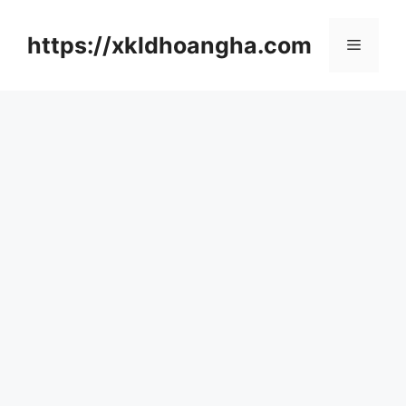
컨
텐
https://xkldhoangha.com
메
츠
로
뉴
건
너
뛰
기