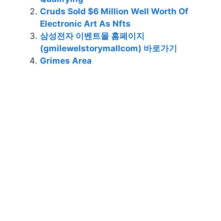
Cruds Sold $6 Million Well Worth Of
Electronic Art As Nfts
삼성전자 이벤트몰 홈페이지
(gmilewelstorymallcom) 바로가기
Grimes Area