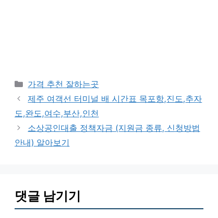
카
가격 추천 잘하는곳
테
제주 여객선 터미널 배 시간표 목포항,진도,추자
고
도,완도,여수,부산,인천
리
소상공인대출 정책자금 (지원금 종류, 신청방법
안내) 알아보기
댓글 남기기