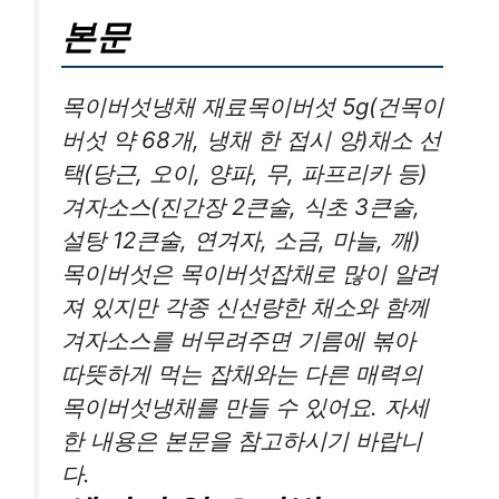
본문
목이버섯냉채 재료목이버섯 5g(건목이
버섯 약 68개, 냉채 한 접시 양)채소 선
택(당근, 오이, 양파, 무, 파프리카 등)
겨자소스(진간장 2큰술, 식초 3큰술,
설탕 12큰술, 연겨자, 소금, 마늘, 깨)
목이버섯은 목이버섯잡채로 많이 알려
져 있지만 각종 신선량한 채소와 함께
겨자소스를 버무려주면 기름에 볶아
따뜻하게 먹는 잡채와는 다른 매력의
목이버섯냉채를 만들 수 있어요. 자세
한 내용은 본문을 참고하시기 바랍니
다.