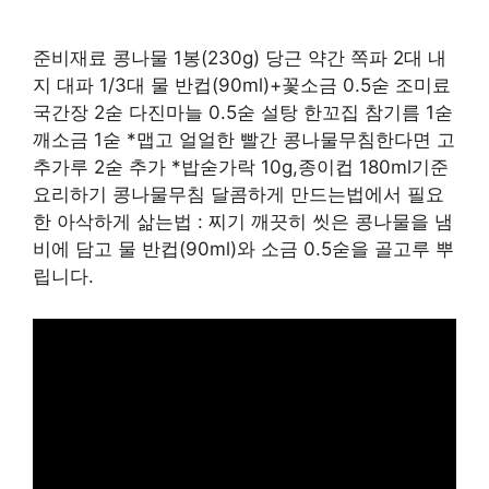
준비재료 콩나물 1봉(230g) 당근 약간 쪽파 2대 내
지 대파 1/3대 물 반컵(90ml)+꽃소금 0.5숟 조미료
국간장 2숟 다진마늘 0.5숟 설탕 한꼬집 참기름 1숟
깨소금 1숟 *맵고 얼얼한 빨간 콩나물무침한다면 고
추가루 2숟 추가 *밥숟가락 10g,종이컵 180ml기준
요리하기 콩나물무침 달콤하게 만드는법에서 필요
한 아삭하게 삶는법 : 찌기 깨끗히 씻은 콩나물을 냄
비에 담고 물 반컵(90ml)와 소금 0.5숟을 골고루 뿌
립니다.