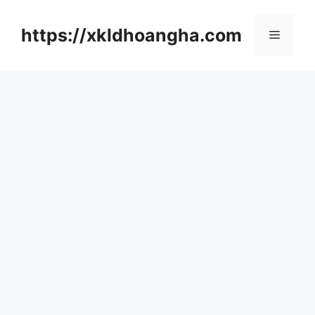
컨
텐
https://xkldhoangha.com
메
츠
로
뉴
건
너
뛰
기