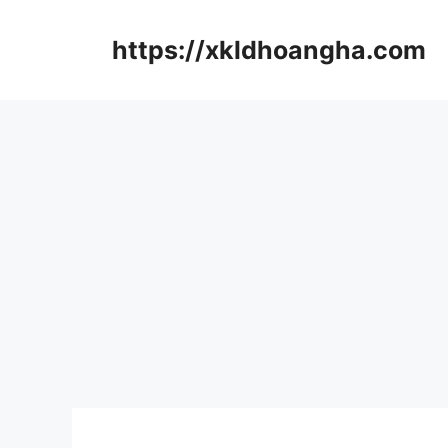
컨
텐
https://xkldhoangha.com
츠
로
건
너
뛰
기