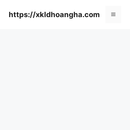
컨
텐
https://xkldhoangha.com
메
츠
로
뉴
건
너
뛰
기