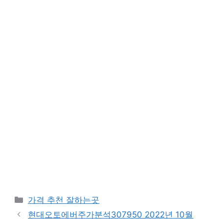
카
가격 추천 잘하는곳
테
현대오토에버주가분석307950 2022년 10월