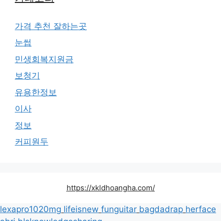
가격 추천 잘하는곳
눈썹
민생회복지원금
보청기
유용한정보
이사
정보
커피원두
https://xkldhoangha.com/
lexapro1020mg
lifeisnew
funguitar
bagdadrap
herface