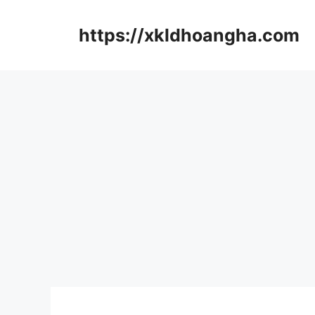
컨
텐
https://xkldhoangha.com
츠
로
건
너
뛰
기