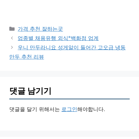
카
가격 추천 잘하는곳
테
업종별 채용유행 외식°백화점 업계
고
우니 만두라니요 성게알이 들어간 고오급 냉동
리
만두 추천 리뷰
댓글 남기기
댓글을 달기 위해서는
로그인
해야합니다.