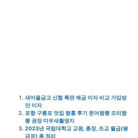
새마을금고 신협 특판 예금 이자 비교 가입방
안 이자
포항 구룡포 맛집 짬홍 후기 문어짬뽕 모리짬
뽕 권장 미우새촬영지
2023년 국립대학교 교원, 총장, 조교 월급(봉
급표) 총 정리