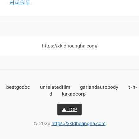
커피원두
https://xkldhoangha.com/
bestgodoc
unrelatedfilm
garlandautobody
t-n-
d
kakaocorp
▲ TOP
© 2026
https://xkldhoangha.com