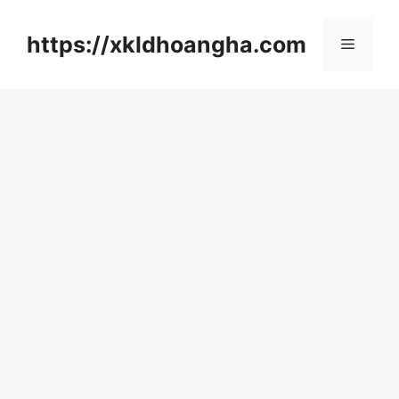
컨
텐
https://xkldhoangha.com
메
츠
로
뉴
건
너
뛰
기