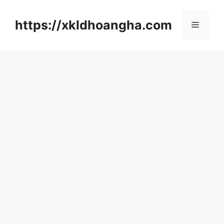
컨
텐
https://xkldhoangha.com
메
츠
로
뉴
건
너
뛰
기