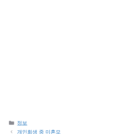
카
정보
테
개인회생 중 미혼모