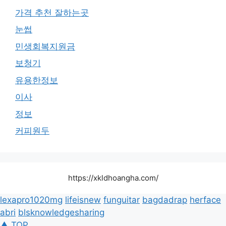
가격 추천 잘하는곳
눈썹
민생회복지원금
보청기
유용한정보
이사
정보
커피원두
https://xkldhoangha.com/
lexapro1020mg
lifeisnew
funguitar
bagdadrap
herface
abri
blsknowledgesharing
▲ TOP