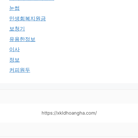
눈썹
민생회복지원금
보청기
유용한정보
이사
정보
커피원두
https://xkldhoangha.com/