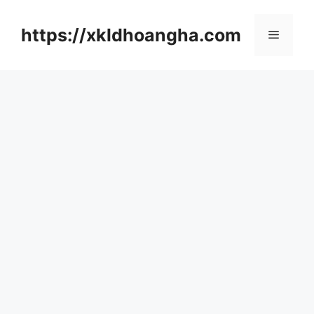
컨
텐
https://xkldhoangha.com
메
츠
로
뉴
건
너
뛰
기