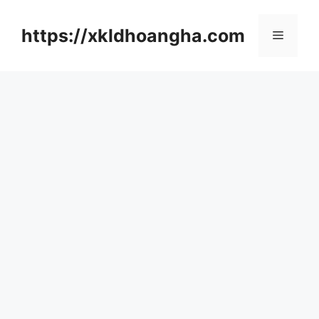
컨
텐
https://xkldhoangha.com
메
츠
로
뉴
건
너
뛰
기